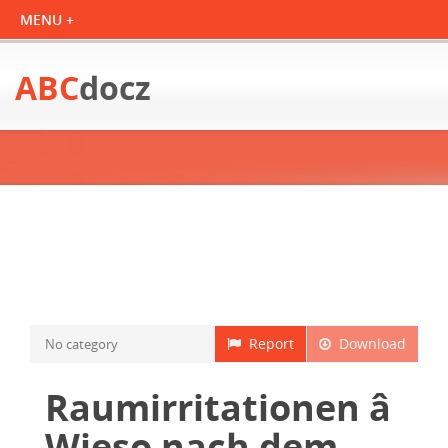
ABC
docz
Report
Download
No category
Raumirritationen â
Wieso nach dem