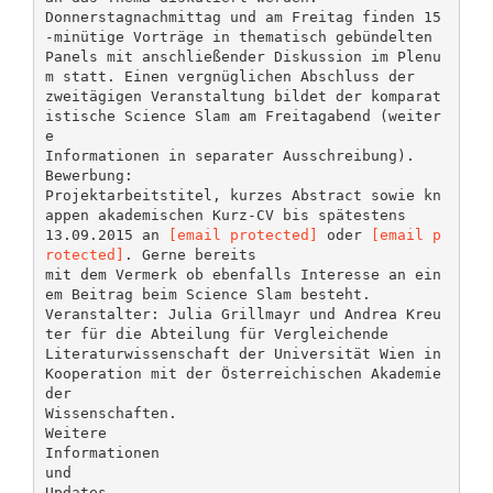
Donnerstagnachmittag und am Freitag finden 15
-minütige Vorträge in thematisch gebündelten
Panels mit anschließender Diskussion im Plenu
m statt. Einen vergnüglichen Abschluss der
zweitägigen Veranstaltung bildet der komparat
istische Science Slam am Freitagabend (weiter
e
Informationen in separater Ausschreibung).
Bewerbung:
Projektarbeitstitel, kurzes Abstract sowie kn
appen akademischen Kurz-CV bis spätestens
13.09.2015 an
[email protected]
oder
[email p
rotected]
. Gerne bereits
mit dem Vermerk ob ebenfalls Interesse an ein
em Beitrag beim Science Slam besteht.
Veranstalter: Julia Grillmayr und Andrea Kreu
ter für die Abteilung für Vergleichende
Literaturwissenschaft der Universität Wien in
Kooperation mit der Österreichischen Akademie
der
Wissenschaften.
Weitere
Informationen
und
Updates