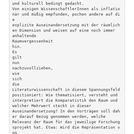
und kulturell bedingt gedacht.
Von einigen WissenschaftlerInnen als inflatio
när und müßig empfunden, pochen andere auf di
e
explizite Auseinandersetzung mit der räumlich
en Dimension und weisen auf eine noch immer
anhaltende
Raumvergessenheit
hin.
Es
gilt
nun
nachzuvollziehen,
wie
sich
die
Literaturwissenschaft in diesem Spannungsfeld
positioniert: Wie thematisiert, versteht und
interpretiert die Komparatistik den Raum und
welcher Mehrwert steckt in dieser
Auseinandersetzung? In den Vorträgen soll dah
er darauf Bezug genommen werden, welche
Relevanz der Raum für das jeweilige Forschung
sprojekt hat. Etwa: Wird die Repräsentation v
on