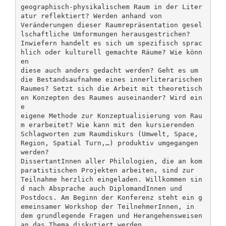
geographisch-physikalischem Raum in der Liter
atur reflektiert? Werden anhand von
Veränderungen dieser Raumrepräsentation gesel
lschaftliche Umformungen herausgestrichen?
Inwiefern handelt es sich um spezifisch sprac
hlich oder kulturell gemachte Räume? Wie könn
en
diese auch anders gedacht werden? Geht es um
die Bestandsaufnahme eines innerliterarischen
Raumes? Setzt sich die Arbeit mit theoretisch
en Konzepten des Raumes auseinander? Wird ein
e
eigene Methode zur Konzeptualisierung von Rau
m erarbeitet? Wie kann mit den kursierenden
Schlagworten zum Raumdiskurs (Umwelt, Space,
Region, Spatial Turn,…) produktiv umgegangen
werden?
DissertantInnen aller Philologien, die an kom
paratistischen Projekten arbeiten, sind zur
Teilnahme herzlich eingeladen. Willkommen sin
d nach Absprache auch DiplomandInnen und
Postdocs. Am Beginn der Konferenz steht ein g
emeinsamer Workshop der TeilnehmerInnen, in
dem grundlegende Fragen und Herangehensweisen
an das Thema diskutiert werden.