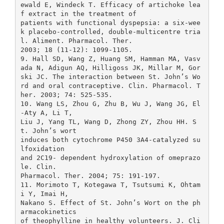
ewald E, Windeck T. Efficacy of artichoke lea
f extract in the treatment of
patients with functional dyspepsia: a six-wee
k placebo-controlled, double-multicentre tria
l. Aliment. Pharmacol. Ther.
2003; 18 (11-12): 1099-1105.
9. Hall SD, Wang Z, Huang SM, Hamman MA, Vasv
ada N, Adigun AQ, Hilligoss JK, Millar M, Gor
ski JC. The interaction between St. John’s Wo
rd and oral contraceptive. Clin. Pharmacol. T
her. 2003; 74: 525-535.
10. Wang LS, Zhou G, Zhu B, Wu J, Wang JG, El
-Aty A, Li T,
Liu J, Yang TL, Wang D, Zhong ZY, Zhou HH. S
t. John’s wort
induces both cytochrome P450 3A4-catalyzed su
lfoxidation
and 2C19- dependent hydroxylation of omeprazo
le. Clin.
Pharmacol. Ther. 2004; 75: 191-197.
11. Morimoto T, Kotegawa T, Tsutsumi K, Ohtam
i Y, Imai H,
Nakano S. Effect of St. John’s Wort on the ph
armacokinetics
of theophylline in healthy volunteers. J. Cli