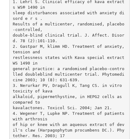
1. Lehrl S. Clinical efficacy of kava extract
s WS® 1490 in
sleep disturbances associated with anxiety di
sord e r s .
Results of a multicenter, randomised, placebo
-controlled,
double-blind clinical trial. J. Affect. Disor
d. 78 (2):101-110.
2. Gastpar M, klimm HD. Treatment of anxiety,
tension and
restlessness states with Kava special extract
WS 1490 in
general practice: a randomised placebo-contro
lled doubleblind multicenter trial. Phytomedi
cine 2003; 10 (8): 631-639.
3. Nerurkar PV, Dragull K, Tang CS. in vitro
toxicity of kava
alkaloid, pipermethystine, in HEPG2 cells as
compared to
kavalactones. Toxicol Sci. 2004; Jan 21.
4. Wegener T, Lupke NP. Treatment of patients
with arthrosis
of hip or knee with an aqueous extract of dev
il's claw (Harpagophytum procumbens DC.). Phy
tother. Res. 2003; 17