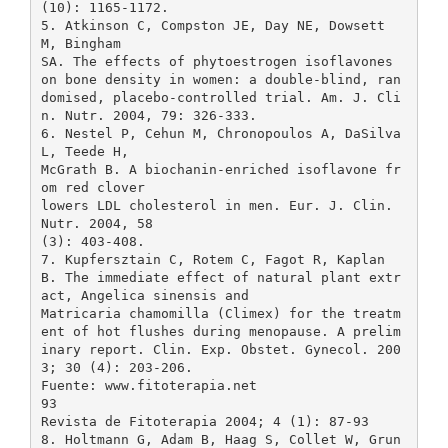
(10): 1165-1172.
5. Atkinson C, Compston JE, Day NE, Dowsett
M, Bingham
SA. The effects of phytoestrogen isoflavones
on bone density in women: a double-blind, ran
domised, placebo-controlled trial. Am. J. Cli
n. Nutr. 2004, 79: 326-333.
6. Nestel P, Cehun M, Chronopoulos A, DaSilva
L, Teede H,
McGrath B. A biochanin-enriched isoflavone fr
om red clover
lowers LDL cholesterol in men. Eur. J. Clin.
Nutr. 2004, 58
(3): 403-408.
7. Kupfersztain C, Rotem C, Fagot R, Kaplan
B. The immediate effect of natural plant extr
act, Angelica sinensis and
Matricaria chamomilla (Climex) for the treatm
ent of hot flushes during menopause. A prelim
inary report. Clin. Exp. Obstet. Gynecol. 200
3; 30 (4): 203-206.
Fuente: www.fitoterapia.net
93
Revista de Fitoterapia 2004; 4 (1): 87-93
8. Holtmann G, Adam B, Haag S, Collet W, Grun