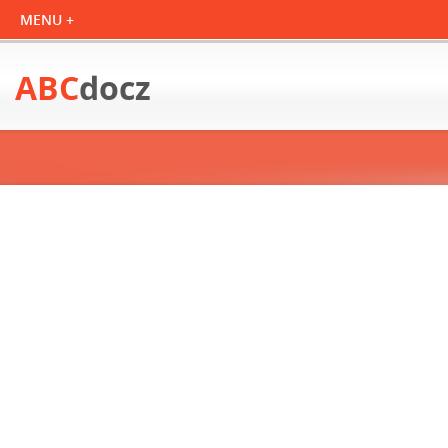
ABC
docz