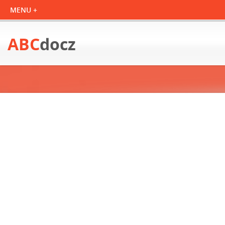
ABC
docz