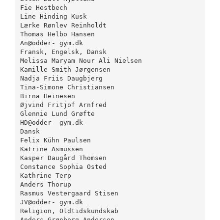
Fie Hestbech
Line Hinding Kusk
Lærke Rønlev Reinholdt
Thomas Helbo Hansen
An@odder- gym.dk
Fransk, Engelsk, Dansk
Melissa Maryam Nour Ali Nielsen
Kamille Smith Jørgensen
Nadja Friis Daugbjerg
Tina-Simone Christiansen
Birna Heinesen
Øjvind Fritjof Arnfred
Glennie Lund Grøfte
HD@odder- gym.dk
Dansk
Felix Kühn Paulsen
Katrine Asmussen
Kasper Daugård Thomsen
Constance Sophia Osted
Kathrine Terp
Anders Thorup
Rasmus Vestergaard Stisen
JV@odder- gym.dk
Religion, Oldtidskundskab
Anders Grønborg Andersen