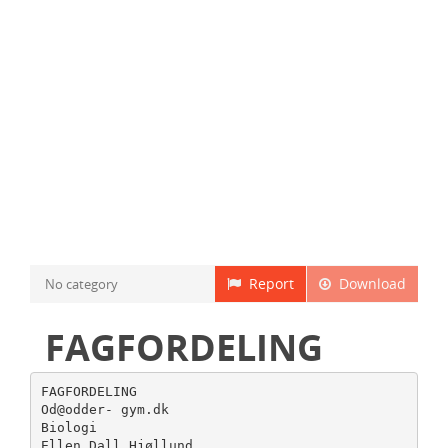
Report
Download
No category
FAGFORDELING
FAGFORDELING
Od@odder- gym.dk
Biologi
Ellen Dall Hjøllund