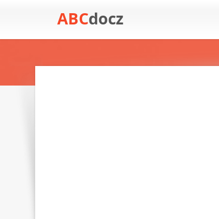
ABC
docz