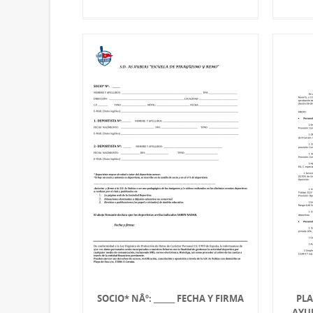
SOCIO* NÂº: ______ FECHA Y FIRMA
PLA
AYU